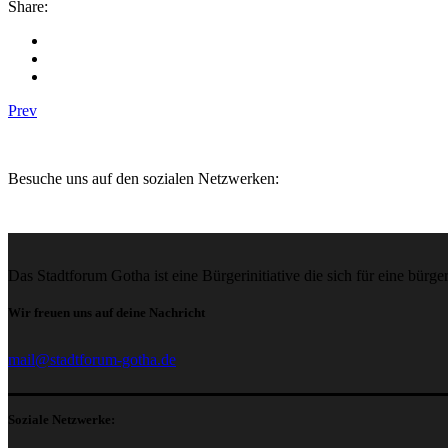
Share:
Prev
Besuche uns auf den sozialen Netzwerken:
Das Stadtforum Gotha ist eine Bürgerinitiative die sich für eine bür
Wir freuen uns auf deine Nachricht
mail@stadtforum-gotha.de
Soziale Netzwerke: