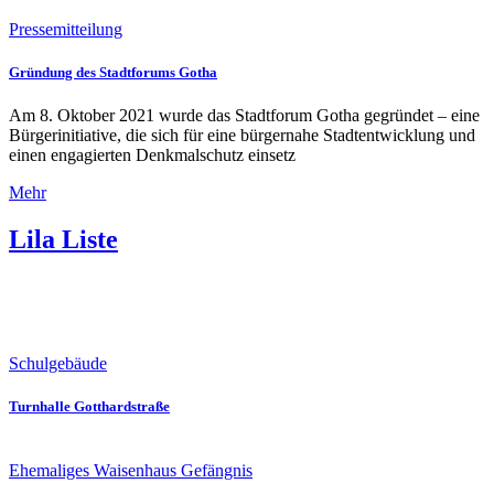
Pressemitteilung
Gründung des Stadtforums Gotha
Am 8. Oktober 2021 wurde das Stadtforum Gotha gegründet – eine
Bürgerinitiative, die sich für eine bürgernahe Stadtentwicklung und
einen engagierten Denkmalschutz einsetz
Mehr
Lila Liste
Eine Auflistung von Kulturdenkmälern und Gebäuden in Gotha, die
auf eine neue Nutzung warten.
Schulgebäude
Turnhalle Gotthardstraße
Ehemaliges Waisenhaus
Gefängnis