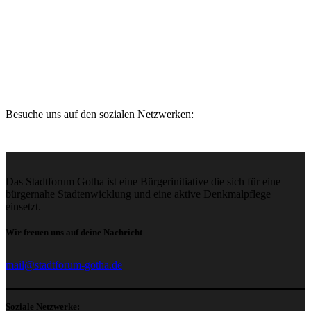
Mitmachen
Projekte
Besuche uns auf den sozialen Netzwerken:
Das Stadtforum Gotha ist eine Bürgerinitiative die sich für eine
bürgernahe Stadtenwicklung und eine aktive Denkmalpflege
einsetzt.
Wir freuen uns auf deine Nachricht
mail@stadtforum-gotha.de
Soziale Netzwerke: