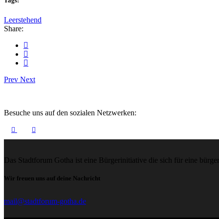
Tags:
Leerstehend
Share:
Prev
Next
Besuche uns auf den sozialen Netzwerken:
Das Stadtforum Gotha ist eine Bürgerinitiative die sich für eine bür
Wir freuen uns auf deine Nachricht
mail@stadtforum-gotha.de