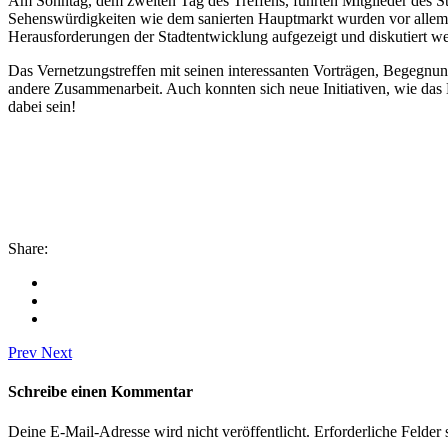
Am Sonntag, dem zweiten Tag des Treffens, führten Mitglieder des S
Sehenswürdigkeiten wie dem sanierten Hauptmarkt wurden vor allem d
Herausforderungen der Stadtentwicklung aufgezeigt und diskutiert w
Das Vernetzungstreffen mit seinen interessanten Vorträgen, Begegnu
andere Zusammenarbeit. Auch konnten sich neue Initiativen, wie das 
dabei sein!
Share:
Prev
Next
Schreibe einen Kommentar
Deine E-Mail-Adresse wird nicht veröffentlicht.
Erforderliche Felder 