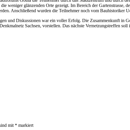
tadtforums Gotha die Teilnehmer durch das Stadtzentrum und durch den
ie weniger glänzenden Orte gezeigt. Im Bereich der Gartenstrasse, d
erden. Anschließend wurden die Teilnehmer noch vom Bauhistoriker Ud
ngen und Diskussionen war ein voller Erfolg. Die Zusammenkunft in G
Denkmalnetz Sachsen, vorstellen. Das nächste Vernetzungstreffen soll 
sind mit
*
markiert