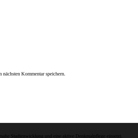
n nächsten Kommentar speichern.
gernahe Stadtenwicklung und eine aktive Denkmalpflege einsetzt.