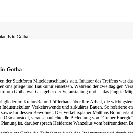
hlands in Gotha
 in Gotha
 der Stadtforen Mitteldeutschlands statt. Initiator des Treffens war d
 Denkmalpflege und Baukultur einsetzen. Während der zweittägigen Vera
forum Gotha war Gastgeber der Veranstaltung und ist das jüngste Mitg
tglieder im Kultur-Raum Löfflerhaus über ihre Arbeit, die wichtigste
Industriekultur, Verkehrswende und zirkuläres Bauen. So referierte et
 sowie für dessen Bewohner. Der Verkehrsplaner Matthias Böhm erläu
 in Oßmannstedt, veranschaulichte die Bedeutung von “Grauer Energie”
n Planung ist, darüber sprach Heiderose Wanzelius vom befreundeten 