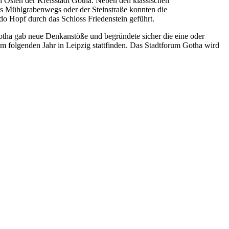
 Osten der Kreisstadt Gotha. Neben den klassischen
es Mühlgrabenwegs oder der Steinstraße konnten die
o Hopf durch das Schloss Friedenstein geführt.
otha gab neue Denkanstöße und begründete sicher die eine oder
im folgenden Jahr in Leipzig stattfinden. Das Stadtforum Gotha wird