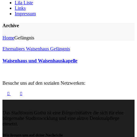
Lila Liste
Links
Impressum
Archive
Home
Gefängnis
Ehemaliges Waisenhaus
Gefängnis
Waisenhaus und Waisenhauskapelle
Besuche uns auf den sozialen Netzwerken:
Das Stadtforum Gotha ist eine Bürgerinitiative die sich für eine
bürgernahe Stadtenwicklung und eine aktive Denkmalpflege
einsetzt.
Wir freuen uns auf deine Nachricht